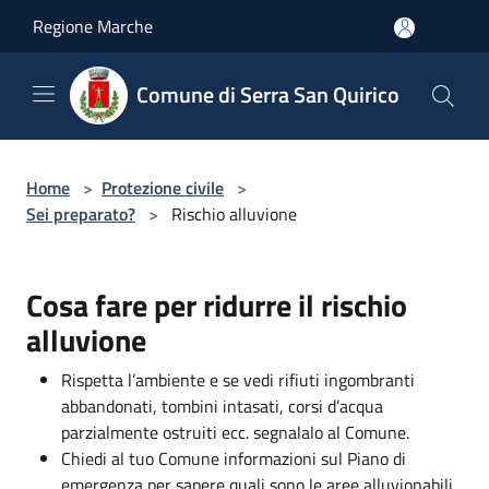
Salta al contenuto principale
Regione Marche
Comune di Serra San Quirico
Home
>
Protezione civile
>
Sei preparato?
>
Rischio alluvione
Cosa fare per ridurre il rischio
alluvione
Rispetta l’ambiente e se vedi rifiuti ingombranti
abbandonati, tombini intasati, corsi d’acqua
parzialmente ostruiti ecc. segnalalo al Comune.
Chiedi al tuo Comune informazioni sul Piano di
emergenza per sapere quali sono le aree alluvionabili,