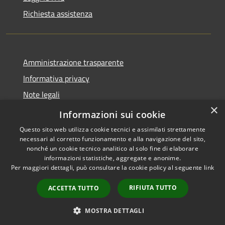
Richiesta assistenza
Amministrazione trasparente
Informativa privacy
Note legali
×
Dichiarazione di accessibilità
Informazioni sui cookie
Questo sito web utilizza cookie tecnici e assimilati strettamente
necessari al corretto funzionamento e alla navigazione del sito,
nonché un cookie tecnico analitico al solo fine di elaborare
informazioni statistiche, aggregate e anonime.
RSS
Copyright © 2026 • Comune di
Per maggiori dettagli, può consultare la cookie policy al seguente
link
Accessibilità
Serra San Quirico • Powered by
Privacy
Municipium
Accesso
•
RIFIUTA TUTTO
ACCETTA TUTTO
Cookie
redazione
Mappa del sito
MOSTRA DETTAGLI