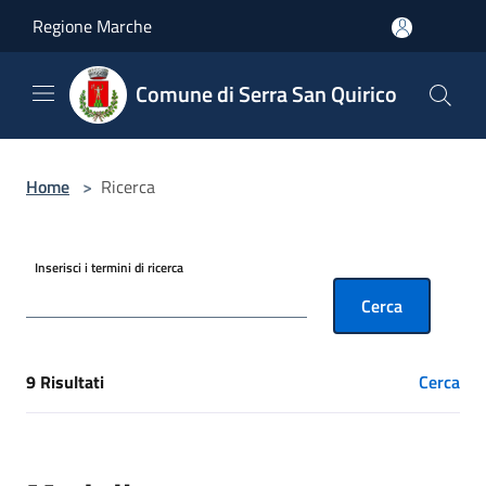
Salta al contenuto principale
Regione Marche
Comune di Serra San Quirico
Home
>
Ricerca
Inserisci i termini di ricerca
Cerca
9 Risultati
Cerca
[results] Risultati