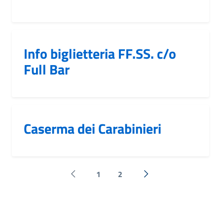
Info biglietteria FF.SS. c/o
Full Bar
Caserma dei Carabinieri
1
2
Pagina precedente
Successiva »