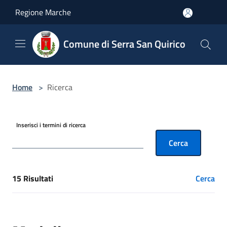
Salta al contenuto principale
Regione Marche
Comune di Serra San Quirico
Home
>
Ricerca
Inserisci i termini di ricerca
Cerca
15 Risultati
Cerca
[results] Risultati