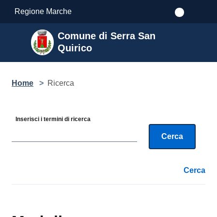
Salta al contenuto principale
Regione Marche
Comune di Serra San
Quirico
Home
>
Ricerca
Inserisci i termini di ricerca
Cerca
Cerca
[results] Risultati