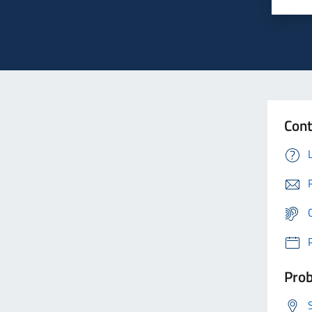
Cont
Prob