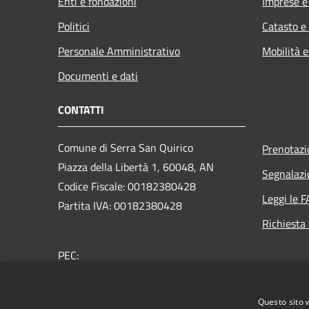
Enti e fondazioni
Imprese 
Politici
Catasto e
Personale Amministrativo
Mobilità e
Documenti e dati
CONTATTI
Comune di Serra San Quirico
Prenotaz
Piazza della Libertà 1, 60048, AN
Segnalazi
Codice Fiscale: 00182380428
Leggi le 
Partita IVA: 00182380428
Richiesta
PEC:
protocollo.serrasanquirico@emarche.it
Centralino Unico: +39 0731 8181
Questo sito 